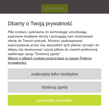
do koszyka
Dbamy o Twoją prywatność
Aktywuj Płatności Shoper
Pliki cookies i pokrewne im technologie umożliwiają
poprawne działanie strony i pomagają nam dostosować
ofertę do Twoich potrzeb. Możesz zaakceptować
wykorzystanie przez nas wszystkich tych plików i przejść do
Pomoc
sklepu lub dostosować użycie plików do swoich preferencji,
wybierając opcję "Dostosuj zgody".
Więcej o plikach cookies przeczytasz w naszej Polityce
Moje konto
prywatności.
zaakceptuj tylko niezbędne
Płatności i dostawa
Informacje
dostosuj zgody
www.facebook.com/sukienkizmotywem
zaakceptuj wszystkie
www.instagram.com/art_motyw