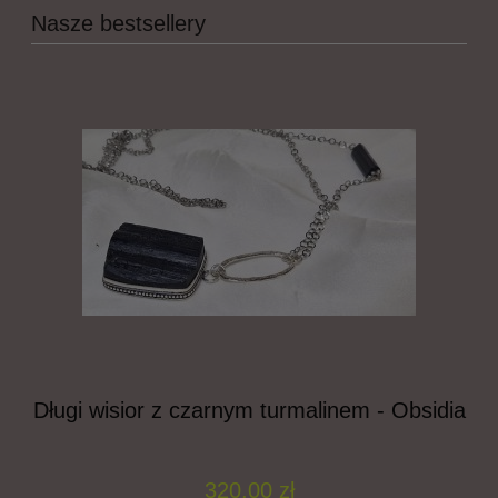
Nasze bestsellery
a
Długi wisior z czarnym turmalinem - Obsidia
320,00 zł