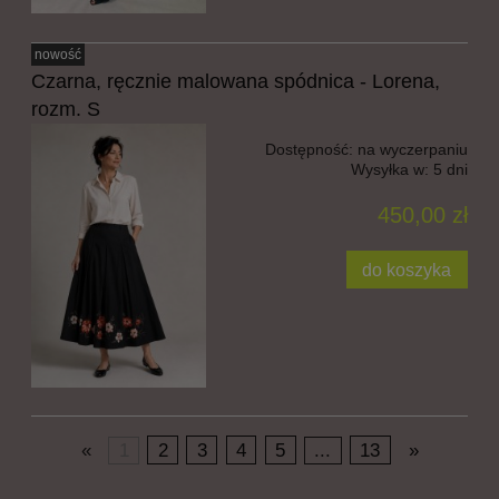
nowość
Czarna, ręcznie malowana spódnica - Lorena,
rozm. S
Dostępność:
na wyczerpaniu
Wysyłka w:
5 dni
450,00 zł
do koszyka
«
1
2
3
4
5
...
13
»