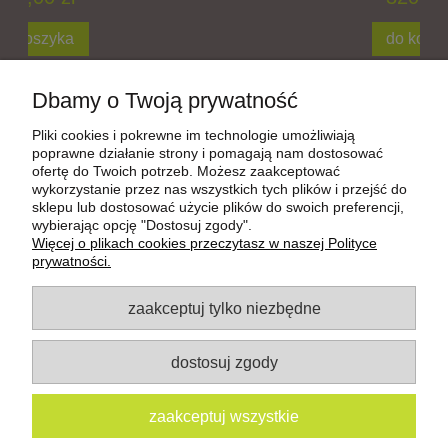
do koszyka
Dbamy o Twoją prywatność
Aktywuj Płatności Shoper
Pliki cookies i pokrewne im technologie umożliwiają
poprawne działanie strony i pomagają nam dostosować
ofertę do Twoich potrzeb. Możesz zaakceptować
wykorzystanie przez nas wszystkich tych plików i przejść do
Pomoc
sklepu lub dostosować użycie plików do swoich preferencji,
wybierając opcję "Dostosuj zgody".
Więcej o plikach cookies przeczytasz w naszej Polityce
Moje konto
prywatności.
zaakceptuj tylko niezbędne
Płatności i dostawa
Informacje
dostosuj zgody
www.facebook.com/sukienkizmotywem
zaakceptuj wszystkie
www.instagram.com/art_motyw