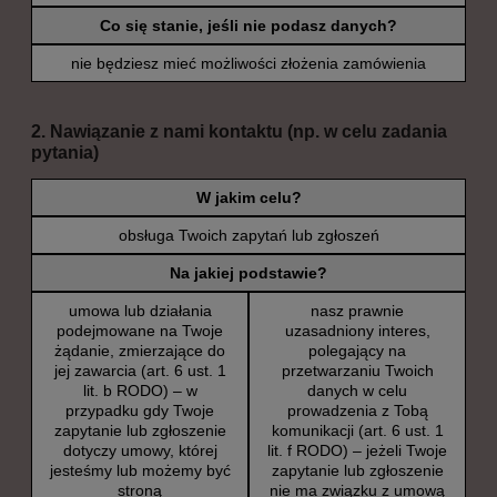
Co się stanie, jeśli nie podasz danych?
nie będziesz mieć możliwości złożenia zamówienia
2. Nawiązanie z nami kontaktu (np. w celu zadania
pytania)
W jakim celu?
obsługa Twoich zapytań lub zgłoszeń
Na jakiej podstawie?
umowa lub działania
nasz prawnie
podejmowane na Twoje
uzasadniony interes,
żądanie, zmierzające do
polegający na
jej zawarcia (art. 6 ust. 1
przetwarzaniu Twoich
lit. b RODO) – w
danych w celu
przypadku gdy Twoje
prowadzenia z Tobą
zapytanie lub zgłoszenie
komunikacji (art. 6 ust. 1
dotyczy umowy, której
lit. f RODO) – jeżeli Twoje
jesteśmy lub możemy być
zapytanie lub zgłoszenie
stroną
nie ma związku z umową