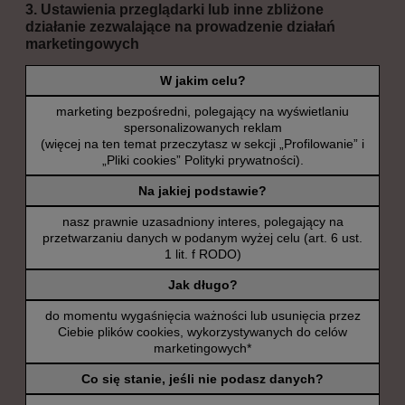
3. Ustawienia przeglądarki lub inne zbliżone
działanie zezwalające na prowadzenie działań
marketingowych
W jakim celu?
marketing bezpośredni, polegający na wyświetlaniu
spersonalizowanych reklam
(więcej na ten temat przeczytasz w sekcji „Profilowanie” i
„Pliki cookies” Polityki prywatności).
Na jakiej podstawie?
nasz prawnie uzasadniony interes, polegający na
przetwarzaniu danych w podanym wyżej celu (art. 6 ust.
1 lit. f RODO)
Jak długo?
do momentu wygaśnięcia ważności lub usunięcia przez
Ciebie plików cookies, wykorzystywanych do celów
marketingowych*
Co się stanie, jeśli nie podasz danych?