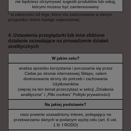
nie będziesz otrzymywać sugestii produktów lub usług,
którymi możesz być zainteresowany
* w zależności od tego, które ma zastosowanie w danym
przypadku i które nastąpi najwcześniej
4. Ustawienia przeglądarki lub inne zbliżone
działanie zezwalające na prowadzenie działań
analitycznych
W jakim celu?
analiza sposobu korzystania i poruszania się przez
Ciebie po stronie internetowej Sklepu, celem
dostosowania strony do potrzeb i zachowania
Użytkowników
(więcej na ten temat przeczytasz w sekcji „Działania
analityczne” i „Pliki cookies” Polityki prywatności)
Na jakiej podstawie?
nasz prawnie uzasadniony interes, polegający na
przetwarzaniu danych w podanym wyżej celu (art. 6 ust.
1 lit. f RODO)