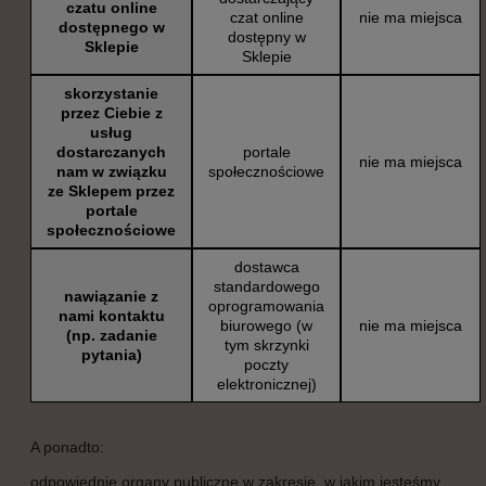
czatu online
czat online
nie ma miejsca
dostępnego w
dostępny w
Sklepie
Sklepie
skorzystanie
przez Ciebie z
usług
dostarczanych
portale
nie ma miejsca
nam w związku
społecznościowe
ze Sklepem przez
portale
społecznościowe
dostawca
standardowego
nawiązanie z
oprogramowania
nami kontaktu
biurowego (w
nie ma miejsca
(np. zadanie
tym skrzynki
pytania)
poczty
elektronicznej)
A ponadto:
odpowiednie organy publiczne w zakresie, w jakim jesteśmy