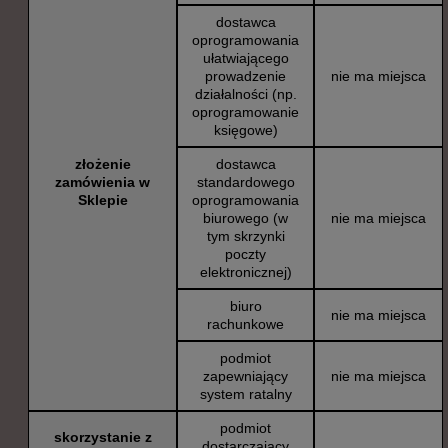
dostawca
oprogramowania
ułatwiającego
prowadzenie
nie ma miejsca
działalności (np.
oprogramowanie
księgowe)
złożenie
dostawca
zamówienia w
standardowego
Sklepie
oprogramowania
biurowego (w
nie ma miejsca
tym skrzynki
poczty
elektronicznej)
biuro
nie ma miejsca
rachunkowe
podmiot
zapewniający
nie ma miejsca
system ratalny
podmiot
skorzystanie z
dostarczający