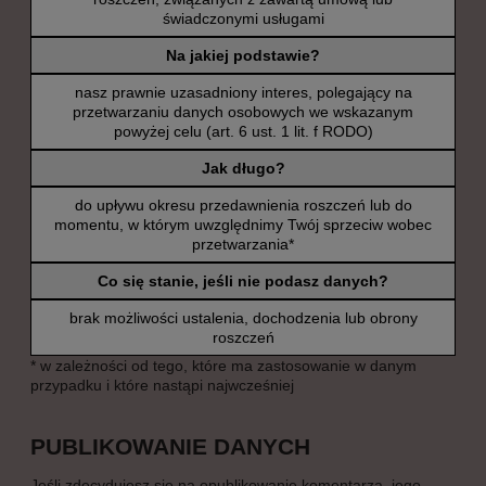
świadczonymi usługami
Na jakiej podstawie?
nasz prawnie uzasadniony interes, polegający na
przetwarzaniu danych osobowych we wskazanym
powyżej celu (art. 6 ust. 1 lit. f RODO)
Jak długo?
do upływu okresu przedawnienia roszczeń lub do
momentu, w którym uwzględnimy Twój sprzeciw wobec
przetwarzania*
Co się stanie, jeśli nie podasz danych?
brak możliwości ustalenia, dochodzenia lub obrony
roszczeń
* w zależności od tego, które ma zastosowanie w danym
przypadku i które nastąpi najwcześniej
PUBLIKOWANIE DANYCH
Jeśli zdecydujesz się na opublikowanie komentarza, jego