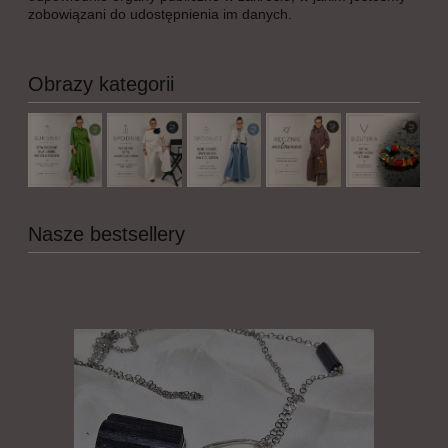
zobowiązani do udostępnienia im danych.
Obrazy kategorii
Nasze bestsellery