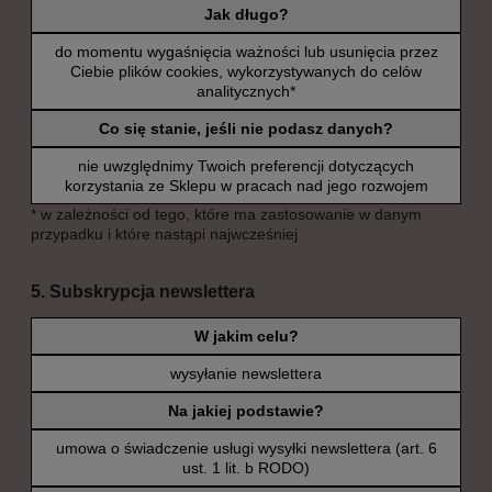
Jak długo?
do momentu wygaśnięcia ważności lub usunięcia przez
Ciebie plików cookies, wykorzystywanych do celów
analitycznych*
Co się stanie, jeśli nie podasz danych?
nie uwzględnimy Twoich preferencji dotyczących
korzystania ze Sklepu w pracach nad jego rozwojem
* w zależności od tego, które ma zastosowanie w danym
przypadku i które nastąpi najwcześniej
5. Subskrypcja newslettera
W jakim celu?
wysyłanie newslettera
Na jakiej podstawie?
umowa o świadczenie usługi wysyłki newslettera (art. 6
ust. 1 lit. b RODO)