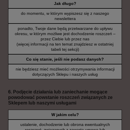
Jak długo?
do momentu, w którym wypiszesz się z naszego
newslettera
ponadto, Twoje dane będą przetwarzane do upływu
okresu, w którym możliwe jest dochodzenie roszczeń –
przez Ciebie lub przez nas
(więcej informacji na ten temat znajdziesz w ostatniej
tabeli tej sekcji)
Co się stanie, jeśli nie podasz danych?
nie będziesz mieć możliwości otrzymywania informacji
dotyczących Sklepu i naszych usług
6. Podjęcie działania lub zaniechanie mogące
powodować powstanie roszczeń związanych ze
Sklepem lub naszymi usługami
W jakim celu?
ustalenie, dochodzenie lub obrona ewentualnych
roszczeń, związanych z zawartą umową lub