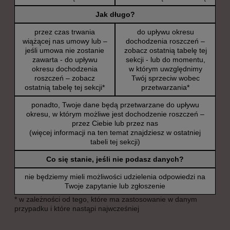
Jak długo?
przez czas trwania
do upływu okresu
wiążącej nas umowy lub –
dochodzenia roszczeń –
jeśli umowa nie zostanie
zobacz ostatnią tabelę tej
zawarta - do upływu
sekcji - lub do momentu,
okresu dochodzenia
w którym uwzględnimy
roszczeń – zobacz
Twój sprzeciw wobec
ostatnią tabelę tej sekcji*
przetwarzania*
ponadto, Twoje dane będą przetwarzane do upływu
okresu, w którym możliwe jest dochodzenie roszczeń –
przez Ciebie lub przez nas
(więcej informacji na ten temat znajdziesz w ostatniej
tabeli tej sekcji)
Co się stanie, jeśli nie podasz danych?
nie będziemy mieli możliwości udzielenia odpowiedzi na
Twoje zapytanie lub zgłoszenie
* w zależności od tego, które ma zastosowanie w danym
przypadku i które nastąpi najwcześniej