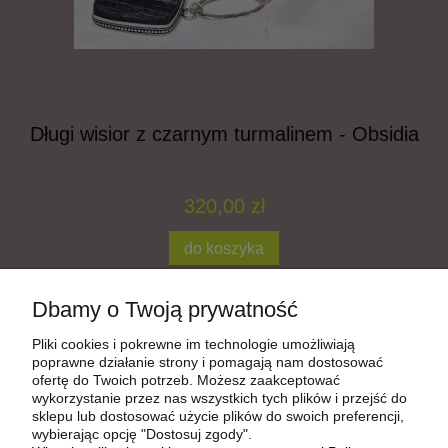
a
Długi wisior z czarnym turmalinem - Obsidia
320,00 zł
do koszyka
Dbamy o Twoją prywatność
Aktywuj Płatności Shoper
Pliki cookies i pokrewne im technologie umożliwiają
poprawne działanie strony i pomagają nam dostosować
ofertę do Twoich potrzeb. Możesz zaakceptować
wykorzystanie przez nas wszystkich tych plików i przejść do
Pomoc
sklepu lub dostosować użycie plików do swoich preferencji,
wybierając opcję "Dostosuj zgody".