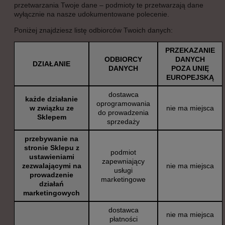
przetwarzania Twoje dane – podmioty te przetwarzają dane
wyłącznie na nasze udokumentowane polecenie.
Poniżej znajdziesz listę odbiorców Twoich danych:
PRZEKAZANIE
ODBIORCY
DANYCH
DZIAŁANIE
DANYCH
POZA UNIĘ
EUROPEJSKĄ
dostawca
każde działanie
oprogramowania
w związku ze
nie ma miejsca
do prowadzenia
Sklepem
sprzedaży
przebywanie na
stronie Sklepu z
podmiot
ustawieniami
zapewniający
zezwalającymi na
nie ma miejsca
usługi
prowadzenie
marketingowe
działań
marketingowych
dostawca
nie ma miejsca
płatności