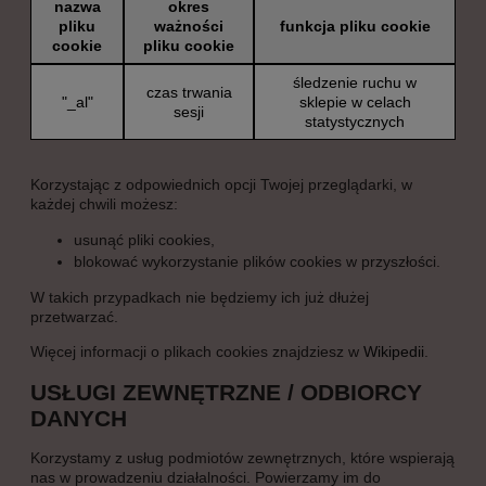
nazwa
okres
pliku
ważności
funkcja pliku cookie
cookie
pliku cookie
śledzenie ruchu w
czas trwania
"_al"
sklepie w celach
sesji
statystycznych
Korzystając z odpowiednich opcji Twojej przeglądarki, w
każdej chwili możesz:
usunąć pliki cookies,
blokować wykorzystanie plików cookies w przyszłości.
W takich przypadkach nie będziemy ich już dłużej
przetwarzać.
Więcej informacji o plikach cookies znajdziesz w
Wikipedii
.
USŁUGI ZEWNĘTRZNE / ODBIORCY
DANYCH
Korzystamy z usług podmiotów zewnętrznych, które wspierają
nas w prowadzeniu działalności. Powierzamy im do