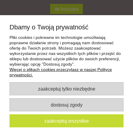
do koszyka
Dbamy o Twoją prywatność
Aktywuj Płatności Shoper
Pliki cookies i pokrewne im technologie umożliwiają
poprawne działanie strony i pomagają nam dostosować
ofertę do Twoich potrzeb. Możesz zaakceptować
wykorzystanie przez nas wszystkich tych plików i przejść do
Pomoc
sklepu lub dostosować użycie plików do swoich preferencji,
wybierając opcję "Dostosuj zgody".
Więcej o plikach cookies przeczytasz w naszej Polityce
Moje konto
prywatności.
zaakceptuj tylko niezbędne
Płatności i dostawa
Informacje
dostosuj zgody
www.facebook.com/sukienkizmotywem
zaakceptuj wszystkie
www.instagram.com/art_motyw