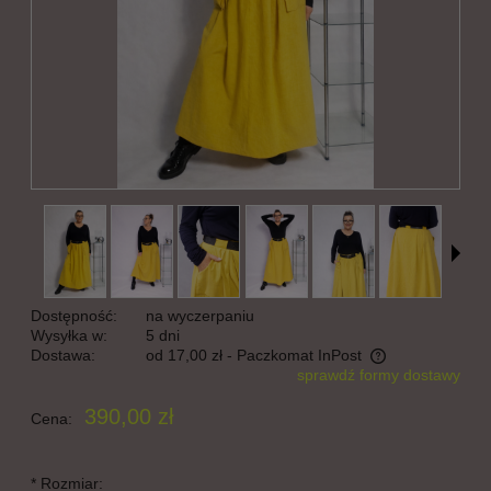
Dostępność:
na wyczerpaniu
Wysyłka w:
5 dni
Dostawa:
od 17,00 zł
- Paczkomat InPost
sprawdź formy dostawy
Cena nie zawiera ewentualnych kosztów płatności
390,00 zł
Cena:
*
Rozmiar: