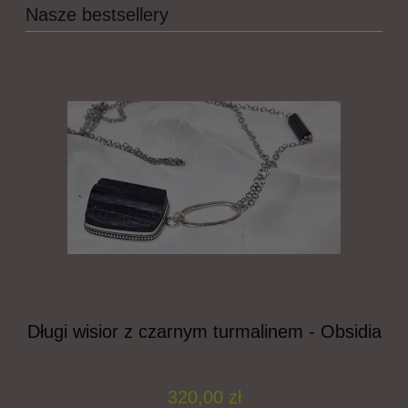
Nasze bestsellery
a
Długi wisior z czarnym turmalinem - Obsidia
320,00 zł