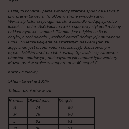
Latifa, to kobieca i pełna swobody szeroka spódnica uszyta z
tzw. pranej bawełny. To ukłon w stronę wygody i stylu.
Wyrazisty kolor przyciąga wzrok, a zakładki nadają sylwetce
lekkości i ruchu. Spódnica ma lekko sportowy styl podkreślony
nakładanymi kieszeniami. Tkanina jest miękka i miła w
dotyku, a technologia „washed cotton” dodaje jej naturalnego
uroku. Świetnie wygląda ze skórzanym paskiem (ten ze
zdjęcia nie jest przedmiotem sprzedaży), dopasowanym
topem, krótkim swetrem lub koszulą. Sprawdzi się zarówno z
obuwiem sportowym, mokasynami jak i butami typu workery.
Można prać w pralce w temperaturze 40 stopni C.
Kolor - miodowy
Skład - bawełna 100%
Tabela rozmiarów w cm
Rozmiar
Obwód pasa
Długość
S
74
90
M
78
90
L
82
91
XL
86
91