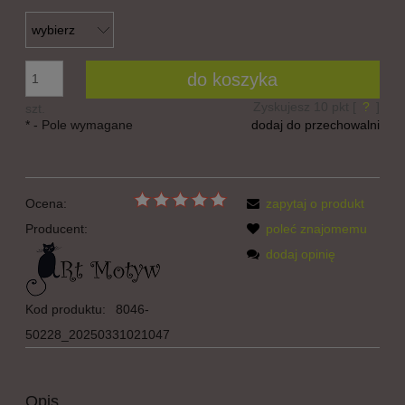
do koszyka
Zyskujesz
10
pkt [
?
]
szt.
*
- Pole wymagane
dodaj do przechowalni
Ocena:
zapytaj o produkt
Producent:
poleć znajomemu
dodaj opinię
Kod produktu:
8046-
50228_20250331021047
Opis