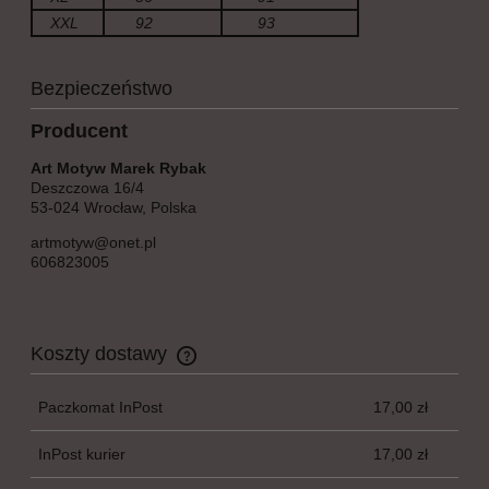
XXL
92
93
Bezpieczeństwo
Producent
Art Motyw Marek Rybak
Deszczowa 16/4
53-024 Wrocław, Polska
artmotyw@onet.pl
606823005
Koszty dostawy
Cena nie zawiera ewentualnych kosztów płatności
Paczkomat InPost
17,00 zł
InPost kurier
17,00 zł