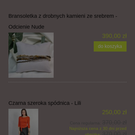
Bransoletka z drobnych kamieni ze srebrem -
Odcienie Nude
390,00 zł
do koszyka
Czarna szeroka spódnica - Lili
250,00 zł
370,00 zł
Cena regularna:
Najniższa cena z 30 dni przed
370,00 zł
obniżką: